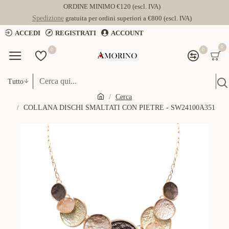
ORDINE MINIMO €120 (escl. IVA)
Spedizione
gratuita per ordini superiori a €800 (escl. IVA)
ACCEDI
REGISTRATI
ACCOUNT
0
0
0
Tutto
Cerca
COLLANA DISCHI SMALTATI CON PIETRE - SW24100A351