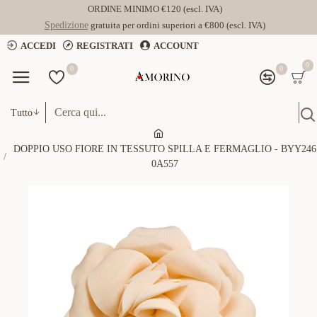
ORDINE MINIMO €120 (escl. IVA)
Spedizione
gratuita per ordini superiori a €800 (escl. IVA)
ACCEDI
REGISTRATI
ACCOUNT
0
0
0
Tutto
DOPPIO USO FIORE IN TESSUTO SPILLA E FERMAGLIO - BYY246
0A557