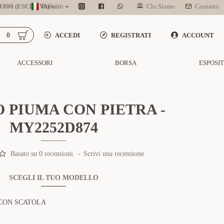
800 (ESCL. IVA)
Italiano
Chi Siamo
Contatto
0
ACCEDI
REGISTRATI
ACCOUNT
ACCESSORI
BORSA
ESPOSI
 PIUMA CON PIETRA -
MY2252D874
Basato su 0 recensioni.
-
Scrivi una recensione
SCEGLI IL TUO MODELLO
CON SCATOLA