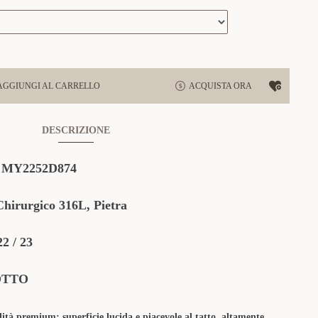
AGGIUNGI AL CARRELLO
ACQUISTA ORA
DESCRIZIONE
:
MY2252D874
irurgico 316L, Pietra
22 / 23
OTTO
lità premium: superficie lucida e piacevole al tatto, altamente