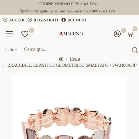
ORDINE MINIMO €120 (escl. IVA)
Spedizione
gratuita per ordini superiori a €800 (escl. IVA)
ACCEDI
REGISTRATI
ACCOUNT
0
0
0
Tutto
Cerca
BRACCIALE ELASTICO GEOMETRICO SMALTATO - SW2480A787