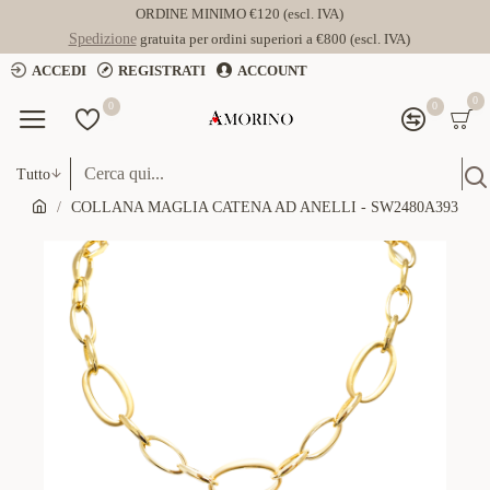
ORDINE MINIMO €120 (escl. IVA)
Spedizione
gratuita per ordini superiori a €800 (escl. IVA)
ACCEDI
REGISTRATI
ACCOUNT
0
0
0
Tutto
COLLANA MAGLIA CATENA AD ANELLI - SW2480A393