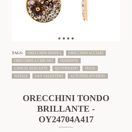
TAGS:
ORECCHINI DONNA
ORECCHINI ACCIAIO
ORECCHINI A CERCHIO
PENDENTE
CASUAL ELEGANTE
QUOTIDIANO
FESTA
NATALE
SAN VALENTINO
AUTUNNO-INVERNO
ORECCHINI TONDO
BRILLANTE -
OY24704A417