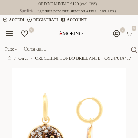
ORDINE MINIMO €120 (escl. IVA)
Spedizione
gratuita per ordini superiori a €800 (escl. IVA)
ACCEDI
REGISTRATI
ACCOUNT
0
0
0
Tutto
Cerca
ORECCHINI TONDO BRILLANTE - OY24704A417