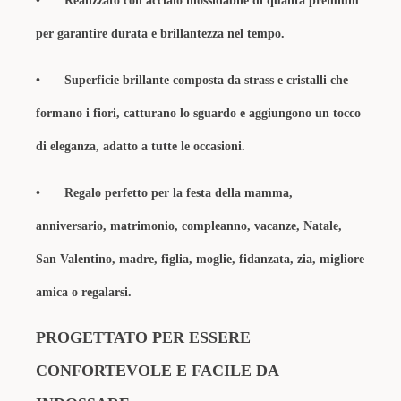
•
Realizzato con acciaio inossidabile di qualità premium
per garantire durata e brillantezza nel tempo.
•
Superficie brillante composta da strass e cristalli che
formano i fiori, catturano lo sguardo e aggiungono un tocco
di eleganza, adatto a tutte le occasioni.
•
Regalo perfetto per la festa della mamma,
anniversario, matrimonio, compleanno, vacanze, Natale,
San Valentino, madre, figlia, moglie, fidanzata, zia, migliore
amica o regalarsi.
PROGETTATO PER ESSERE
CONFORTEVOLE E FACILE DA