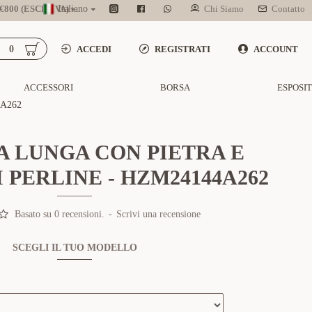
800 (ESCL. IVA)
Italiano
Chi Siamo
Contatto
0
ACCEDI
REGISTRATI
ACCOUNT
ACCESSORI
BORSA
ESPOSI
A262
 LUNGA CON PIETRA E
 PERLINE - HZM24144A262
Basato su 0 recensioni.
-
Scrivi una recensione
SCEGLI IL TUO MODELLO