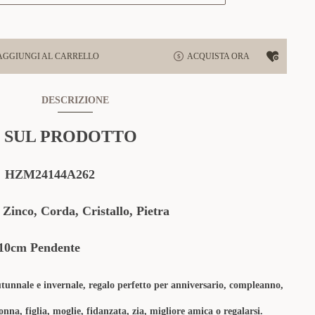
AGGIUNGI AL CARRELLO
ACQUISTA ORA
DESCRIZIONE
 SUL PRODOTTO
 HZM24144A262
nco, Corda, Cristallo, Pietra
10cm Pendente
autunnale e invernale, regalo perfetto per anniversario, compleanno,
nna, figlia, moglie, fidanzata, zia, migliore amica o regalarsi.