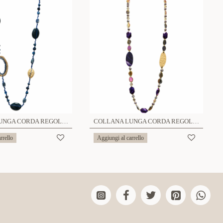
COLLANA LUNGA CORDA REGOLABILE DI PERLINE - HZM24144A277
COLLANA LUNGA CORDA REGOLABILE CON PIETRE E CRISTALLI - HZM24144A272
rrello
Aggiungi al carrello