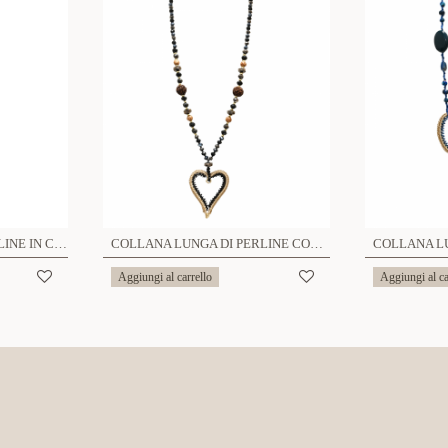
COLLANA LUNGA DI PERLINE IN CRISTALLI E PIETRE - HZM24144A260
COLLANA LUNGA DI PERLINE CON PENDENTE DI CUORE - HZM24144A280
Aggiungi al carrello
Aggiungi al ca