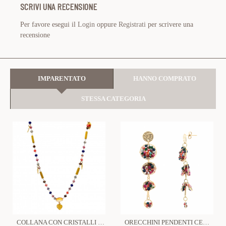
SCRIVI UNA RECENSIONE
Per favore esegui il
Login
oppure
Registrati
per scrivere una
recensione
IMPARENTATO
HANNO COMPRATO
STESSA CATEGORIA
COLLANA CON CRISTALLI E CIONDOLI DI CUORE - NK22135D182
ORECCHINI PENDENTI CERCHI CON CRISTALLI - YNK241024A335