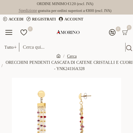
ORDINE MINIMO €120 (escl. IVA)
Spedizione
gratuita per ordini superiori a €800 (escl. IVA)
ACCEDI
REGISTRATI
ACCOUNT
0
0
0
Tutto
Cerca
ORECCHINI PENDENTI CASCATA DI CATENE CRISTALLI E CUORI
- YNK24116A328