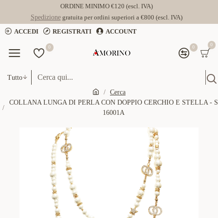
ORDINE MINIMO €120 (escl. IVA)
Spedizione
gratuita per ordini superiori a €800 (escl. IVA)
ACCEDI
REGISTRATI
ACCOUNT
0
0
0
Tutto
Cerca
COLLANA LUNGA DI PERLA CON DOPPIO CERCHIO E STELLA - S
16001A