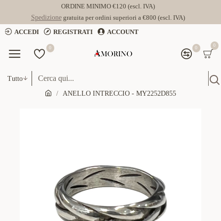
ORDINE MINIMO €120 (escl. IVA)
Spedizione
gratuita per ordini superiori a €800 (escl. IVA)
ACCEDI
REGISTRATI
ACCOUNT
0
0
0
Tutto
ANELLO INTRECCIO - MY2252D855