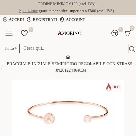
ORDINE MINIMO €120 (escl. IVA)
Spedizione
gratuita per ordini superiori a €800 (escl. IVA)
ACCEDI
REGISTRATI
ACCOUNT
0
0
0
Tutto
BRACCIALE INIZIALE SEMIRIGIDO REGOLABILE CON STRASS -
JN201224464C34
HOT