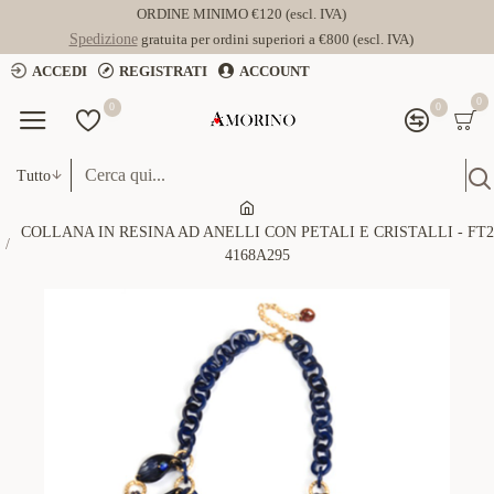
ORDINE MINIMO €120 (escl. IVA)
Spedizione
gratuita per ordini superiori a €800 (escl. IVA)
ACCEDI
REGISTRATI
ACCOUNT
0
0
0
Tutto
COLLANA IN RESINA AD ANELLI CON PETALI E CRISTALLI - FT2
4168A295