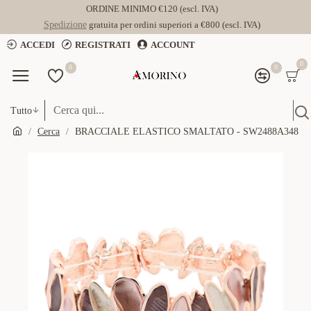
ORDINE MINIMO €120 (escl. IVA)
Spedizione
gratuita per ordini superiori a €800 (escl. IVA)
ACCEDI
REGISTRATI
ACCOUNT
0
0
0
Tutto
Cerca
BRACCIALE ELASTICO SMALTATO - SW2488A348