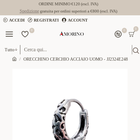
ORDINE MINIMO €120 (escl. IVA)
Spedizione
gratuita per ordini superiori a €800 (escl. IVA)
ACCEDI
REGISTRATI
ACCOUNT
0
0
0
Tutto
ORECCHINO CERCHIO ACCIAIO UOMO - JJ2324E248