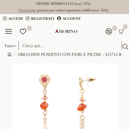
ORDINE MINIMO €120 (escl. IVA)
Spedizione
gratuita per ordini superiori a €800 (escl. IVA)
ACCEDI
REGISTRATI
ACCOUNT
0
0
0
Tutto
ORECCHINI PENDENTI CON FIORI E PIETRE - S15712-R