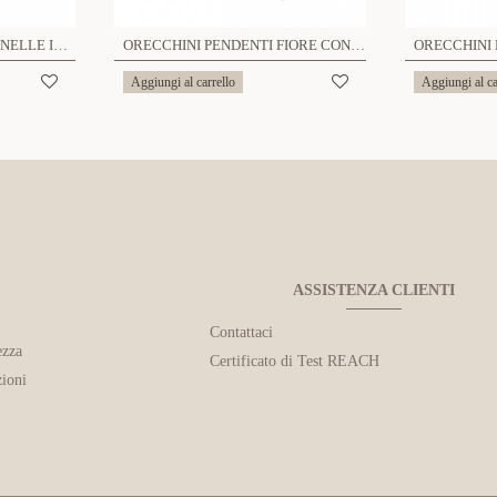
BRACCIALE CON CAMPANELLE IN PIETRE E PERLE - S16008-G
ORECCHINI PENDENTI FIORE CON PIETRE - S16129R
Aggiungi al carrello
Aggiungi al ca
ASSISTENZA CLIENTI
Contattaci
ezza
Certificato di Test REACH
ioni