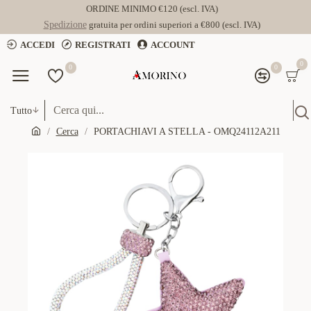
ORDINE MINIMO €120 (escl. IVA)
Spedizione
gratuita per ordini superiori a €800 (escl. IVA)
ACCEDI
REGISTRATI
ACCOUNT
0
0
0
Tutto
Cerca
PORTACHIAVI A STELLA - OMQ24112A211