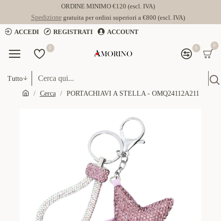
ORDINE MINIMO €120 (escl. IVA)
Spedizione
gratuita per ordini superiori a €800 (escl. IVA)
ACCEDI
REGISTRATI
ACCOUNT
0
0
0
Tutto
Cerca
PORTACHIAVI A STELLA - OMQ24112A211