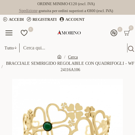
ORDINE MINIMO €120 (escl. IVA)
Spedizione
gratuita per ordini superiori a €800 (escl. IVA)
ACCEDI
REGISTRATI
ACCOUNT
0
0
0
Tutto
Cerca
BRACCIALE SEMIRIGIDO REGOLABILE CON QUADRIFOGLI - WF
24116A106