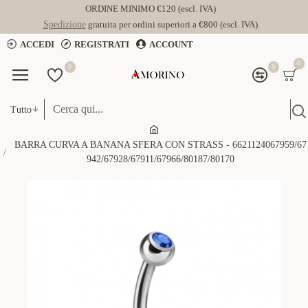
ORDINE MINIMO €120 (escl. IVA)
Spedizione
gratuita per ordini superiori a €800 (escl. IVA)
ACCEDI
REGISTRATI
ACCOUNT
0
0
0
Tutto
BARRA CURVA A BANANA SFERA CON STRASS - 6621124067959/67
942/67928/67911/67966/80187/80170