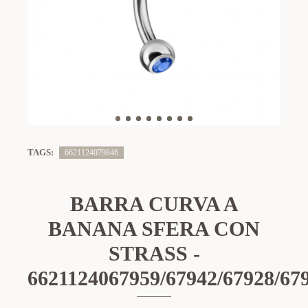
TAGS:
6621124079846
BARRA CURVA A
BANANA SFERA CON
STRASS -
6621124067959/67942/67928/679