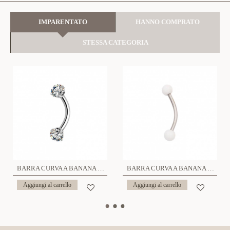
IMPARENTATO
HANNO COMPRATO
STESSA CATEGORIA
BARRA CURVA A BANANA CON ZIRCONIA - 6621124079846/79839
BARRA CURVA A BANANA SFERA ACRILICO - 6621124079945-79952
Aggiungi al carrello
Aggiungi al carrello