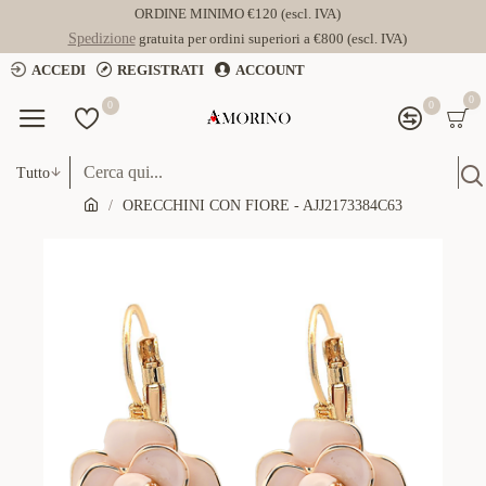
ORDINE MINIMO €120 (escl. IVA)
Spedizione
gratuita per ordini superiori a €800 (escl. IVA)
ACCEDI
REGISTRATI
ACCOUNT
0
0
0
Tutto
ORECCHINI CON FIORE - AJJ2173384C63