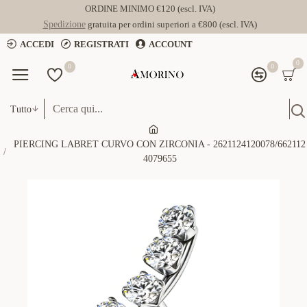
ORDINE MINIMO €120 (escl. IVA)
Spedizione
gratuita per ordini superiori a €800 (escl. IVA)
ACCEDI
REGISTRATI
ACCOUNT
0
0
0
Tutto
PIERCING LABRET CURVO CON ZIRCONIA - 2621124120078/662112
4079655