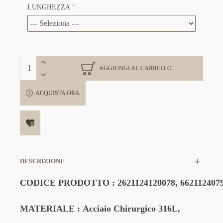
LUNGHEZZA
AGGIUNGI AL CARRELLO
ACQUISTA ORA
DESCRIZIONE
CODICE
PRODOTTO
:
2621124120078,
662112407
MATERIALE
:
Acciaio Chirurgico 316L,