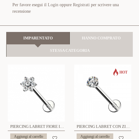
Per favore esegui il
Login
oppure
Registrati
per scrivere una
recensione
IMPARENTATO
HANNO COMPRATO
STESSA CATEGORIA
HOT
PIERCING LABRET FIORE IN ZIRCONIA - 6621124079662
PIERCING LABRET CON ZIRCONIA PUNTO LUCE - JQ280L001/JQ320L001
Aggiungi al carrello
Aggiungi al carrello