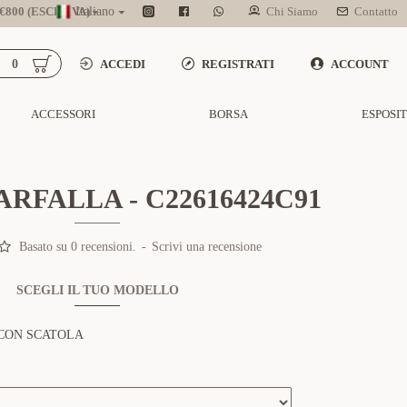
800 (ESCL. IVA)
Italiano
Chi Siamo
Contatto
0
ACCEDI
REGISTRATI
ACCOUNT
ACCESSORI
BORSA
ESPOSI
ARFALLA - C22616424C91
Basato su 0 recensioni.
-
Scrivi una recensione
SCEGLI IL TUO MODELLO
CON SCATOLA