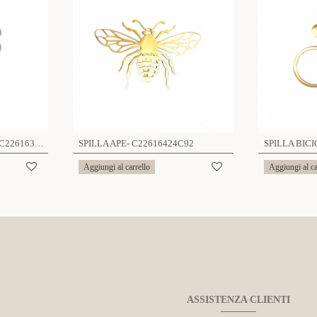
SPILLA QUADRIFOGLIO - C22616352C88
SPILLA APE- C22616424C92
SPILLA BICI
Aggiungi al carrello
Aggiungi al ca
ASSISTENZA CLIENTI