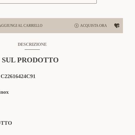
AGGIUNGI AL CARRELLO
ACQUISTA ORA
DESCRIZIONE
 SUL PRODOTTO
:
C22616424C91
Inox
OTTO