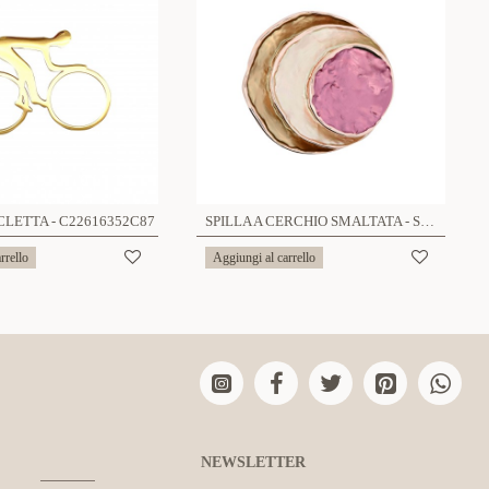
CLETTA - C22616352C87
SPILLA A CERCHIO SMALTATA - SW2368E887
rrello
Aggiungi al carrello
NEWSLETTER