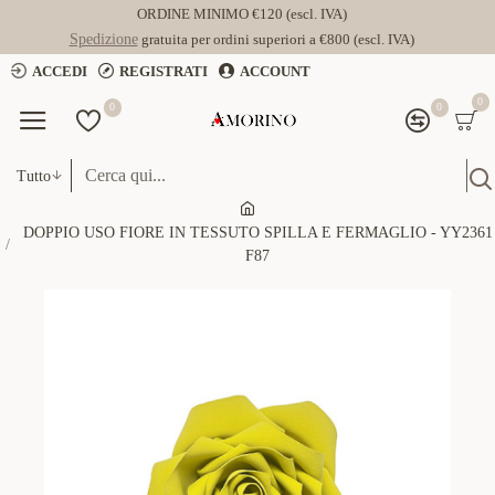
ORDINE MINIMO €120 (escl. IVA)
Spedizione
gratuita per ordini superiori a €800 (escl. IVA)
ACCEDI
REGISTRATI
ACCOUNT
0
0
0
Tutto
DOPPIO USO FIORE IN TESSUTO SPILLA E FERMAGLIO - YY2361
F87