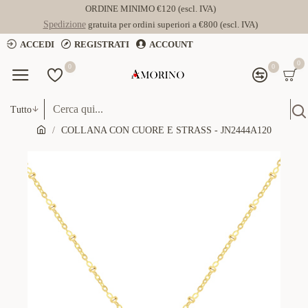
ORDINE MINIMO €120 (escl. IVA)
Spedizione
gratuita per ordini superiori a €800 (escl. IVA)
ACCEDI
REGISTRATI
ACCOUNT
0
0
0
Tutto
COLLANA CON CUORE E STRASS - JN2444A120