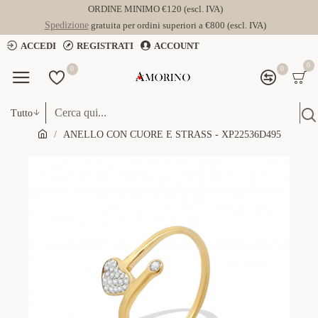
ORDINE MINIMO €120 (escl. IVA)
Spedizione
gratuita per ordini superiori a €800 (escl. IVA)
ACCEDI
REGISTRATI
ACCOUNT
0
0
0
Tutto
ANELLO CON CUORE E STRASS - XP22536D495