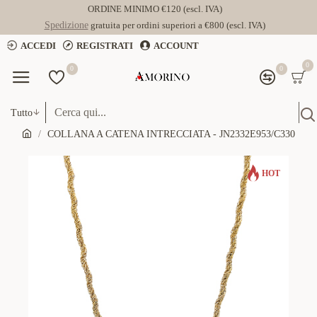
ORDINE MINIMO €120 (escl. IVA)
Spedizione
gratuita per ordini superiori a €800 (escl. IVA)
ACCEDI
REGISTRATI
ACCOUNT
0
0
0
Tutto
COLLANA A CATENA INTRECCIATA - JN2332E953/C330
HOT