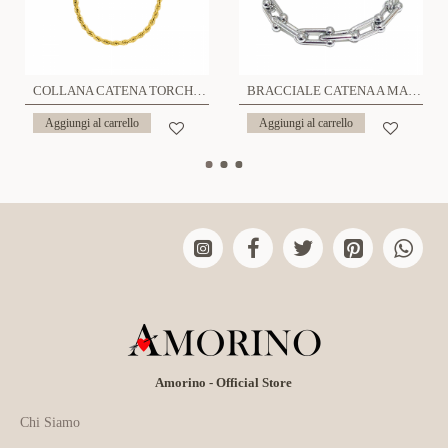
COLLANA CATENA TORCHON - JN2228D781/D782/F173/F174/F175
BRACCIALE CATENA A MAGLIE FERRO DI CAVALLO U - JN2268D521
Aggiungi al carrello
Aggiungi al carrello
Amorino - Official Store
Chi Siamo