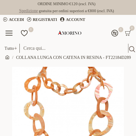
ORDINE MINIMO €120 (escl. IVA)
Spedizione
gratuita per ordini superiori a €800 (escl. IVA)
ACCEDI
REGISTRATI
ACCOUNT
0
0
0
Tutto
COLLANA LUNGA CON CATENA IN RESINA - FT22184D289