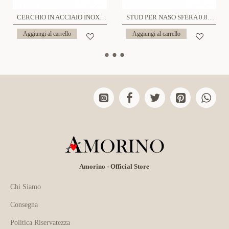
CERCHIO IN ACCIAIO INOX SPESSORE 0.8MM - 6621124079686/79693/83249
STUD PER NASO SFERA 0.8MM - 6621124079891/79907/83331
Aggiungi al carrello
Aggiungi al carrello
Amorino - Official Store
Chi Siamo
Consegna
Politica Riservatezza