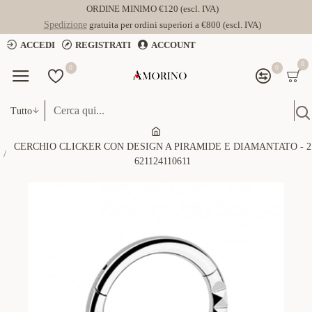
ORDINE MINIMO €120 (escl. IVA)
Spedizione
gratuita per ordini superiori a €800 (escl. IVA)
ACCEDI
REGISTRATI
ACCOUNT
0
0
0
Tutto
CERCHIO CLICKER CON DESIGN A PIRAMIDE E DIAMANTATO - 2
621124110611