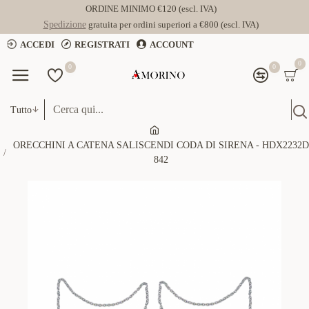
ORDINE MINIMO €120 (escl. IVA)
Spedizione
gratuita per ordini superiori a €800 (escl. IVA)
ACCEDI
REGISTRATI
ACCOUNT
0
0
0
Tutto
ORECCHINI A CATENA SALISCENDI CODA DI SIRENA - HDX2232D
842