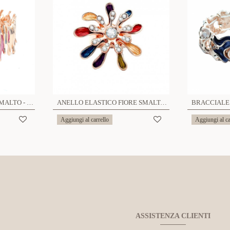
BRACCIALE ELASTICO SMALTO - SW23456E937
ANELLO ELASTICO FIORE SMALTATO - SW2348E927
Aggiungi al carrello
Aggiungi al ca
ASSISTENZA CLIENTI