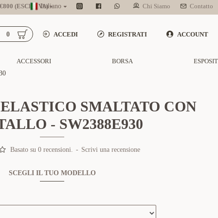
800 (ESCL. IVA)
Italiano
Chi Siamo
Contatto
0
ACCEDI
REGISTRATI
ACCOUNT
ACCESSORI
BORSA
ESPOSI
30
 ELASTICO SMALTATO CON
TALLO - SW2388E930
Basato su 0 recensioni.
-
Scrivi una recensione
SCEGLI IL TUO MODELLO