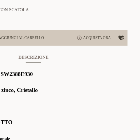
CON SCATOLA
AGGIUNGI AL CARRELLO
ACQUISTA ORA
DESCRIZIONE
:
SW2388E930
 zinco, Cristallo
OTTO
onale.