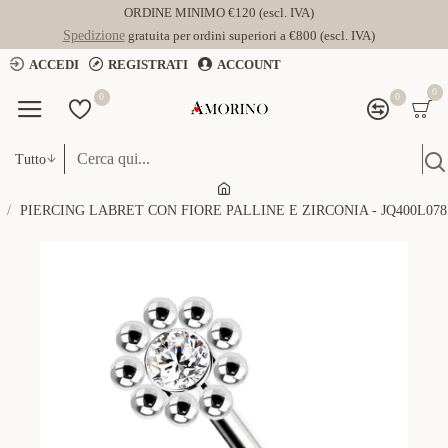
ORDINE MINIMO €120 (escl. IVA)
Spedizione
gratuita per ordini superiori a €800 (escl. IVA)
ACCEDI
REGISTRATI
ACCOUNT
0
0
0
Tutto
PIERCING LABRET CON FIORE PALLINE E ZIRCONIA - JQ400L078