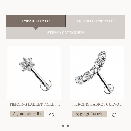
IMPARENTATO
HANNO COMPRATO
STESSA CATEGORIA
PIERCING LABRET FIORE IN ZIRCONIA - 6621124079662
PIERCING LABRET CURVO CON ZIRCONIA - 2621124120078/6621124079655
Aggiungi al carrello
Aggiungi al carrello