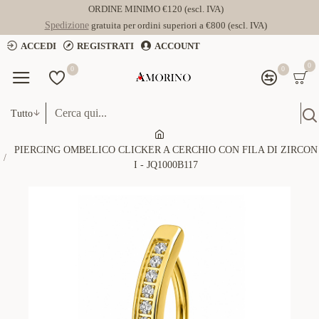
ORDINE MINIMO €120 (escl. IVA)
Spedizione
gratuita per ordini superiori a €800 (escl. IVA)
ACCEDI
REGISTRATI
ACCOUNT
0
0
0
Tutto
PIERCING OMBELICO CLICKER A CERCHIO CON FILA DI ZIRCON
I - JQ1000B117