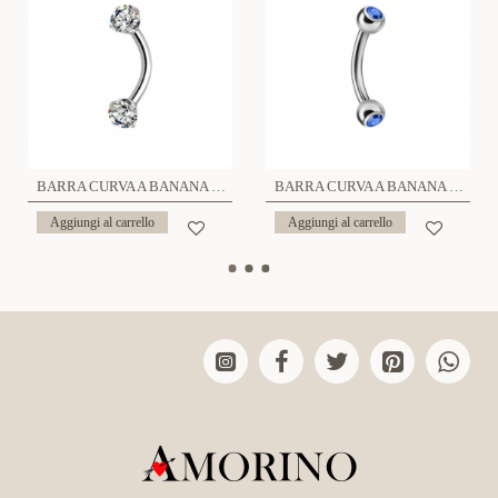
BARRA CURVA A BANANA CON ZIRCONIA - 6621124079846/79839
BARRA CURVA A BANANA SFERA CON STRASS - 6621124067959/67942/67928/67911/67966/80187/80170
Aggiungi al carrello
Aggiungi al carrello