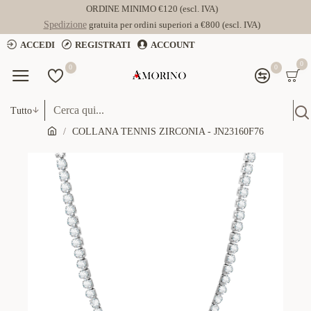
ORDINE MINIMO €120 (escl. IVA)
Spedizione
gratuita per ordini superiori a €800 (escl. IVA)
ACCEDI
REGISTRATI
ACCOUNT
0
0
0
Tutto
COLLANA TENNIS ZIRCONIA - JN23160F76