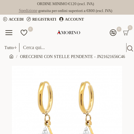
ORDINE MINIMO €120 (escl. IVA)
Spedizione
gratuita per ordini superiori a €800 (escl. IVA)
ACCEDI
REGISTRATI
ACCOUNT
0
0
0
Tutto
ORECCHINI CON STELLE PENDENTE - JN21621656C46