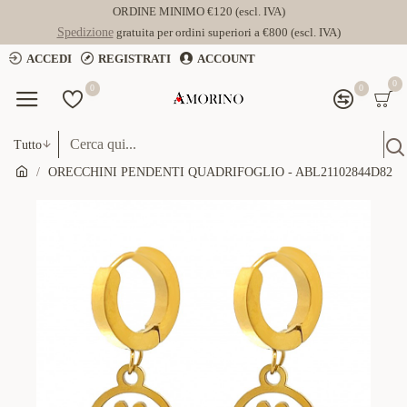
ORDINE MINIMO €120 (escl. IVA)
Spedizione
gratuita per ordini superiori a €800 (escl. IVA)
ACCEDI
REGISTRATI
ACCOUNT
0
0
0
Tutto
ORECCHINI PENDENTI QUADRIFOGLIO - ABL21102844D82