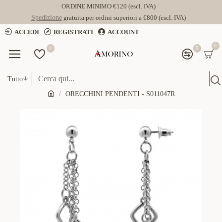
ORDINE MINIMO €120 (escl. IVA)
Spedizione
gratuita per ordini superiori a €800 (escl. IVA)
ACCEDI
REGISTRATI
ACCOUNT
0
0
0
Tutto
ORECCHINI PENDENTI - S011047R