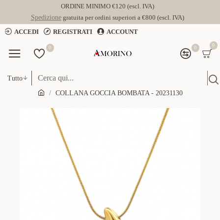
ORDINE MINIMO €120 (escl. IVA)
Spedizione
gratuita per ordini superiori a €800 (escl. IVA)
ACCEDI
REGISTRATI
ACCOUNT
0
0
0
Tutto
COLLANA GOCCIA BOMBATA - 20231130