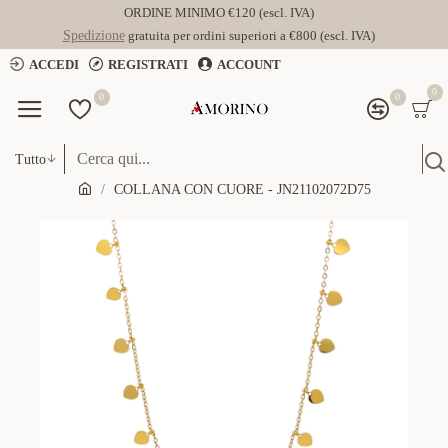
ORDINE MINIMO €120 (escl. IVA)
Spedizione
gratuita per ordini superiori a €800 (escl. IVA)
ACCEDI
REGISTRATI
ACCOUNT
0
0
0
Tutto
COLLANA CON CUORE - JN21102072D75