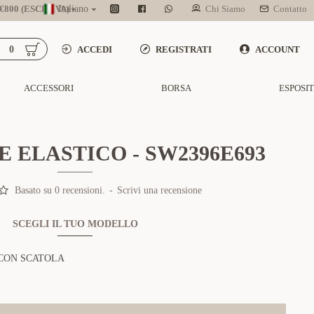
800 (ESCL. IVA)
Italiano
Chi Siamo
Contatto
0
ACCEDI
REGISTRATI
ACCOUNT
ACCESSORI
BORSA
ESPOSI
 ELASTICO - SW2396E693
Basato su 0 recensioni.
-
Scrivi una recensione
SCEGLI IL TUO MODELLO
CON SCATOLA