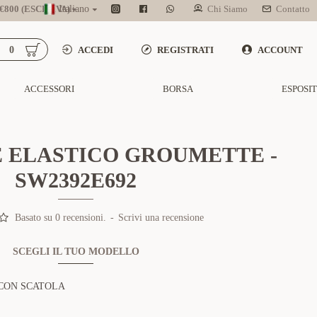
800 (ESCL. IVA)
Italiano
Chi Siamo
Contatto
0
ACCEDI
REGISTRATI
ACCOUNT
ACCESSORI
BORSA
ESPOSI
 ELASTICO GROUMETTE -
SW2392E692
Basato su 0 recensioni.
-
Scrivi una recensione
SCEGLI IL TUO MODELLO
CON SCATOLA