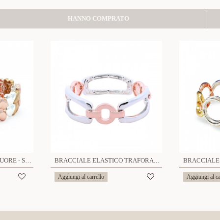
HANNO COMPRATO
BRACCIALE ELASTICO CUORE - SW23896E689
BRACCIALE ELASTICO TRAFORATO - SW24100A609
Aggiungi al carrello
Aggiungi al ca