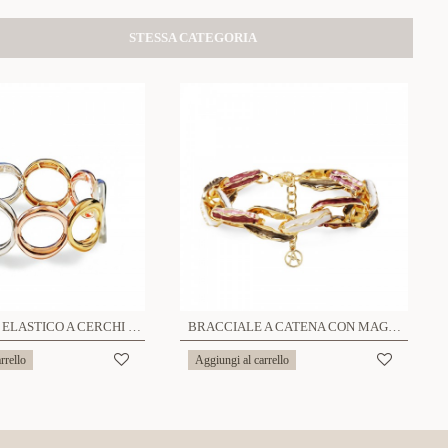
STESSA CATEGORIA
BRACCIALE ELASTICO A CERCHI TRICOLOR - SW2596C503
BRACCIALE A CATENA CON MAGLIE SMALTATE - SW2588C456
rrello
Aggiungi al carrello