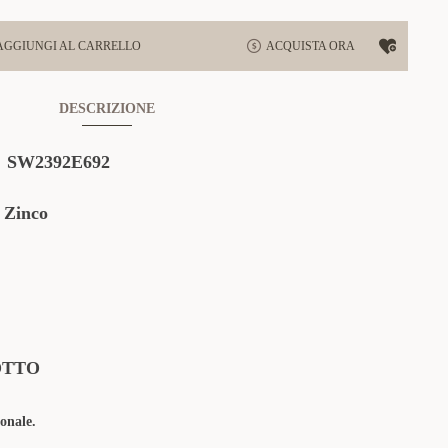
AGGIUNGI AL CARRELLO
ACQUISTA ORA
DESCRIZIONE
:
SW2392E692
 Zinco
OTTO
onale.