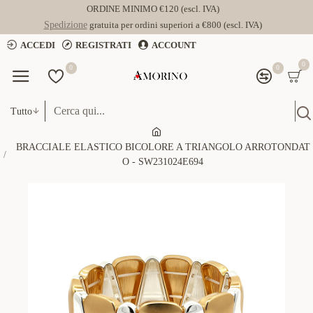
ORDINE MINIMO €120 (escl. IVA)
Spedizione
gratuita per ordini superiori a €800 (escl. IVA)
ACCEDI
REGISTRATI
ACCOUNT
0
0
0
Tutto
BRACCIALE ELASTICO BICOLORE A TRIANGOLO ARROTONDAT
O - SW231024E694