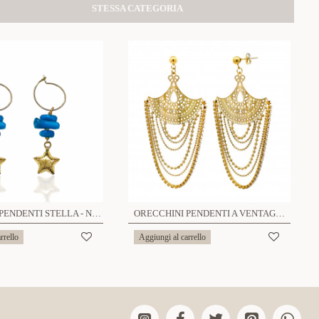
STESSA CATEGORIA
ORECCHINI PENDENTI STELLA - NK2112452F91
ORECCHINI PENDENTI A VENTAGLIO - YNK23944F118
rrello
Aggiungi al carrello