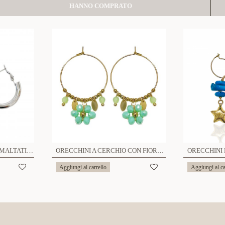
HANNO COMPRATO
ORECCHINI A CERCHIO SMALTATI - JN2360E71
ORECCHINI A CERCHIO CON FIORE E CRISTALLI - NK2112464F26
Aggiungi al carrello
Aggiungi al ca