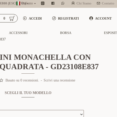
800 (ESCL. IVA)
Italiano
Chi Siamo
Contatto
0
ACCEDI
REGISTRATI
ACCOUNT
ACCESSORI
BORSA
ESPOSI
837
INI MONACHELLA CON
QUADRATA - GD23108E837
Basato su 0 recensioni.
-
Scrivi una recensione
SCEGLI IL TUO MODELLO