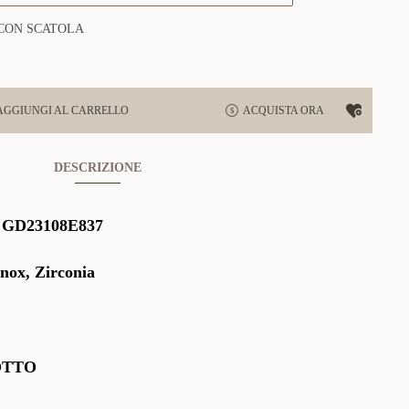
CON SCATOLA
AGGIUNGI AL CARRELLO
ACQUISTA ORA
DESCRIZIONE
:
GD23108E837
Inox, Zirconia
OTTO