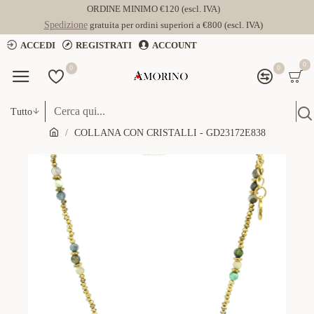
ORDINE MINIMO €120 (escl. IVA)
Spedizione
gratuita per ordini superiori a €800 (escl. IVA)
ACCEDI
REGISTRATI
ACCOUNT
0
0
0
Tutto
COLLANA CON CRISTALLI - GD23172E838