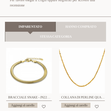
Per favore esegui il
Login
oppure
Registrati
per scrivere una
recensione
IMPARENTATO
HANNO COMPRATO
STESSA CATEGORIA
BRACCIALE SNAKE - JN22312D523/D525
COLLANA DI PERLINE QUADRATE - GD23169E839
Aggiungi al carrello
Aggiungi al carrello