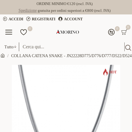
ORDINE MINIMO €120 (escl. IVA)
Spedizione
gratuita per ordini superiori a €800 (escl. IVA)
ACCEDI
REGISTRATI
ACCOUNT
0
0
0
Tutto
COLLANA CATENA SNAKE - JN22228D775/D776/D777/D522/D524
HOT