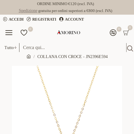
ORDINE MINIMO €120 (escl. IVA)
Spedizione
gratuita per ordini superiori a €800 (escl. IVA)
ACCEDI
REGISTRATI
ACCOUNT
0
0
0
Tutto
COLLANA CON CROCE - JN2396E594