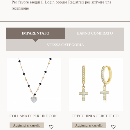
Per favore esegui il
Login
oppure
Registrati
per scrivere una
recensione
IMPARENTATO
HANNO COMPRATO
STESSA CATEGORIA
COLLANA DI PERLINE CON CIONDOLO CUORE IN STRASS - JN2136368B25
ORECCHINI A CERCHIO CON CROCE ZIRCONIA - JN24824A881
Aggiungi al carrello
Aggiungi al carrello