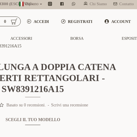
800 (ESCL. IVA)
Italiano
Chi Siamo
Contatto
0
ACCEDI
REGISTRATI
ACCOUNT
ACCESSORI
BORSA
ESPOSI
391216A15
LUNGA A DOPPIA CATENA
ERTI RETTANGOLARI -
SW8391216A15
Basato su 0 recensioni.
-
Scrivi una recensione
SCEGLI IL TUO MODELLO