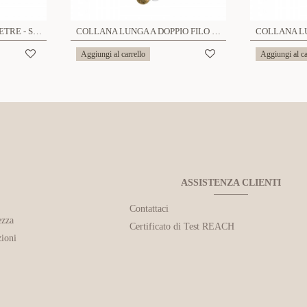
COLLANA LUNGA CON PIETRE - S15884A
COLLANA LUNGA A DOPPIO FILO MULTIDISCO - SW23148E847
Aggiungi al carrello
Aggiungi al ca
ASSISTENZA CLIENTI
Contattaci
ezza
Certificato di Test REACH
ioni