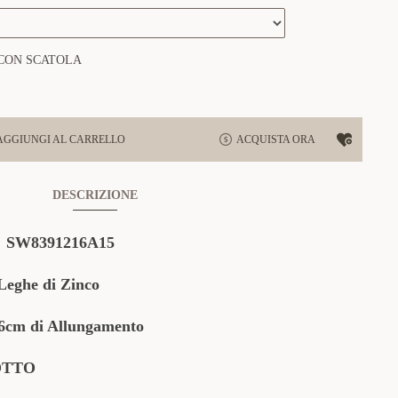
CON SCATOLA
AGGIUNGI AL CARRELLO
ACQUISTA ORA
DESCRIZIONE
SW8391216A15
eghe di Zinco
cm di Allungamento
OTTO