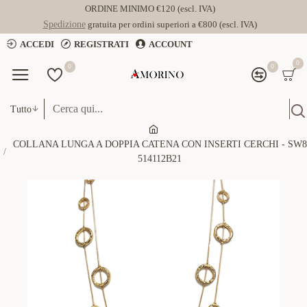
ORDINE MINIMO €120 (escl. IVA)
Spedizione
gratuita per ordini superiori a €800 (escl. IVA)
ACCEDI
REGISTRATI
ACCOUNT
0
0
0
Tutto
COLLANA LUNGA A DOPPIA CATENA CON INSERTI CERCHI - SW8
514112B21