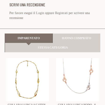
SCRIVI UNA RECENSIONE
Per favore esegui il
Login
oppure
Registrati
per scrivere una
recensione
IMPARENTATO
HANNO COMPRATO
STESSA CATEGORIA
COLLANA LUNGA A CATENA CON PIASTRINE LUNGHE - SW1910281024F3
COLLANA LUNGA NODO - SW21101511104D71