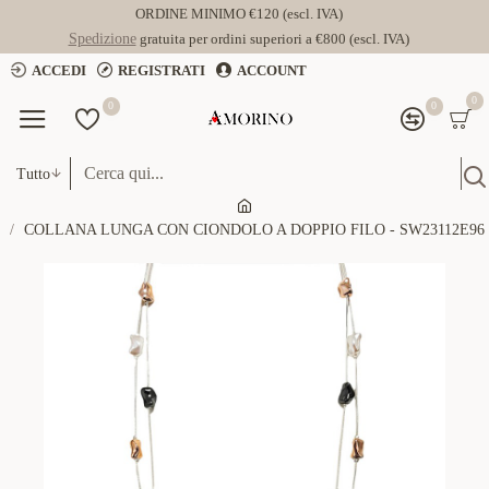
ORDINE MINIMO €120 (escl. IVA)
Spedizione
gratuita per ordini superiori a €800 (escl. IVA)
ACCEDI
REGISTRATI
ACCOUNT
0
0
0
Tutto
COLLANA LUNGA CON CIONDOLO A DOPPIO FILO - SW23112E96