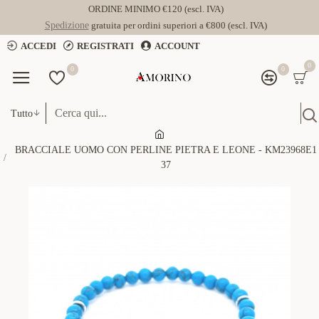
ORDINE MINIMO €120 (escl. IVA)
Spedizione
gratuita per ordini superiori a €800 (escl. IVA)
ACCEDI
REGISTRATI
ACCOUNT
0
0
0
Tutto
BRACCIALE UOMO CON PERLINE PIETRA E LEONE - KM23968E1
37